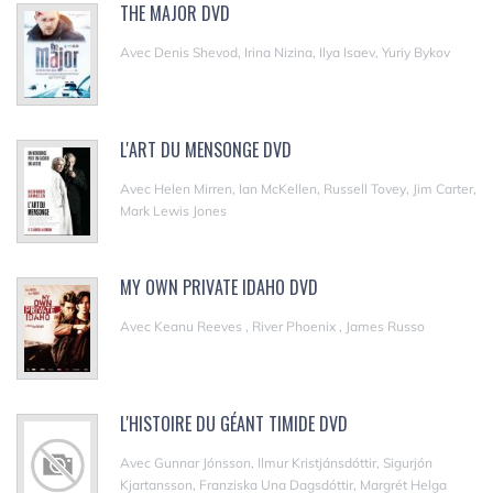
THE MAJOR DVD
Avec Denis Shevod, Irina Nizina, Ilya Isaev, Yuriy Bykov
L'ART DU MENSONGE DVD
Avec Helen Mirren, Ian McKellen, Russell Tovey, Jim Carter,
Mark Lewis Jones
MY OWN PRIVATE IDAHO DVD
Avec Keanu Reeves , River Phoenix , James Russo
L'HISTOIRE DU GÉANT TIMIDE DVD
Avec Gunnar Jónsson, Ilmur Kristjánsdóttir, Sigurjón
Kjartansson, Franziska Una Dagsdóttir, Margrét Helga