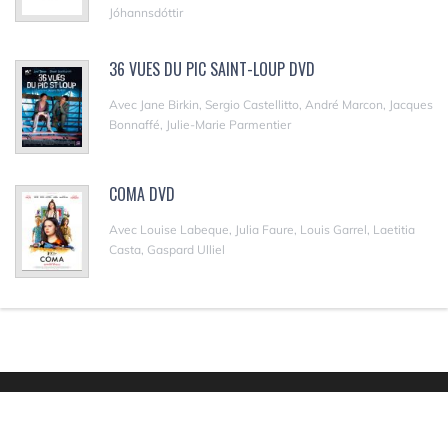
Jóhannsdóttir
36 VUES DU PIC SAINT-LOUP DVD
Avec Jane Birkin, Sergio Castellitto, André Marcon, Jacques
Bonnaffé, Julie-Marie Parmentier
COMA DVD
Avec Louise Labeque, Julia Faure, Louis Garrel, Laetitia
Casta, Gaspard Ulliel
Copyright Sortiesdvd © 2007-2022. Tous droits réservés.
|
DMCA