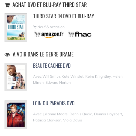
ACHAT DVD ET BLU-RAY THIRD STAR
THIRD STAR EN DVD ET BLU-RAY
Neuf & occasion
A VOIR DANS LE GENRE DRAME
BEAUTÉ CACHÉE DVD
Avec Will Smith, Kate Winslet, Keira Knightley, Helen
Mirren, Edward Norton
LOIN DU PARADIS DVD
Avec Julianne Moore, Dennis Quaid, Dennis Haysbert,
Patricia Clarkson, Viola Davis