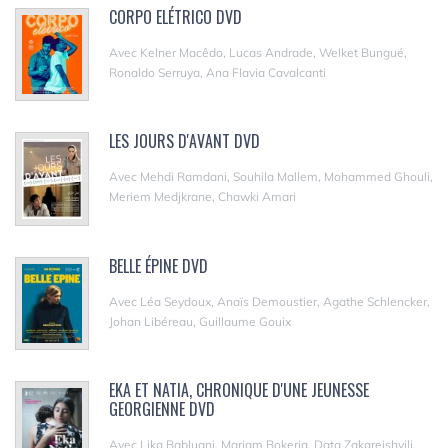
CORPO ELÉTRICO DVD
Avec Kelner Macêdo, Lucas Andrade, Welket Bungué,
Ronaldo Serruya, Ana Flavia Cavalcanti
LES JOURS D'AVANT DVD
Avec Mehdi Ramdani, Souhila Mallem, Mohammed Ghouli,
Meriem Medjkrane, Chawki Amari
BELLE ÉPINE DVD
Avec Léa Seydoux, Anaïs Demoustier, Agathe Schlencker,
Johan Libéreau, Guillaume Gouix
EKA ET NATIA, CHRONIQUE D'UNE JEUNESSE
GEORGIENNE DVD
Avec Lika Babluani, Mariam Bokeria, Data Zakareishvili,