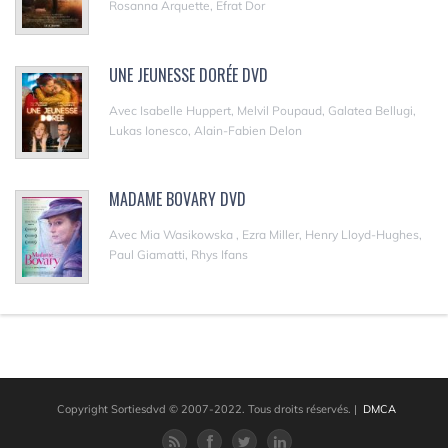
Rosanna Arquette, Efrat Dor
UNE JEUNESSE DORÉE DVD
Avec Isabelle Huppert, Melvil Poupaud, Galatea Bellugi,
Lukas Ionesco, Alain-Fabien Delon
MADAME BOVARY DVD
Avec Mia Wasikowska , Ezra Miller, Henry Lloyd-Hughes,
Paul Giamatti, Rhys Ifans
Copyright Sortiesdvd © 2007-2022. Tous droits réservés.
|
DMCA