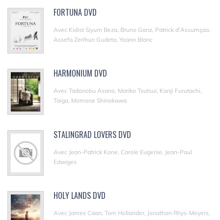
FORTUNA DVD
Avec Kidist Siyum Beza, Bruno Ganz, Patrick d'Assumçao,
Assefa Zerihun Gudeta, Yoann Blanc
HARMONIUM DVD
Avec Tadanobu Asano, Mariko Tsutsui, Kanji Furutachi,
Taiga, Momone Shinokawa
STALINGRAD LOVERS DVD
Avec Jean-Patrick Kone, Carole Eugenie, Jean-Paul
Edwiges
HOLY LANDS DVD
Avec James Caan, Tom Hollander, Jonathan Rhys-Meyers,