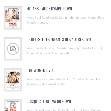
40 ANS : MODE D'EMPLOI DVD
Avec Paul Rudd, Leslie Mann, John Lithgow, Megan Fox,
Maude Apatow
JE DÉTESTE LES ENFANTS DES AUTRES DVD
Avec Elodie Bouchez, Valérie Benguigui, Axelle Laffont,
Lionel Abelanski, Arie Elmaleh
THE WOMEN DVD
Avec Meg Ryan, Annette Bening, Candice Bergen, Eva
Mendes, Jada Pinkett Smith
JUSQU'ICI TOUT VA BIEN DVD
Avec Gilles Lellouche, Malik Bentalha, Sabrina Ouazani,