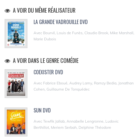
A VOIR DU MÊME RÉALISATEUR
LA GRANDE VADROUILLE DVD
Avec Bourvil, Louis de Funès, Claudio Brook, Mike Marshall,
Marie Dubois
A VOIR DANS LE GENRE COMÉDIE
COEXISTER DVD
Avec Fabrice Eboué, Audrey Lamy, Ramzy Bedia, Jonathan
Cohen, Guillaume De Tonquédec
SUN DVD
Avec Tewfik Jallab, Annabelle Lengronne, Ludovic
Berthillot, Meriem Serbah, Delphine Théodore