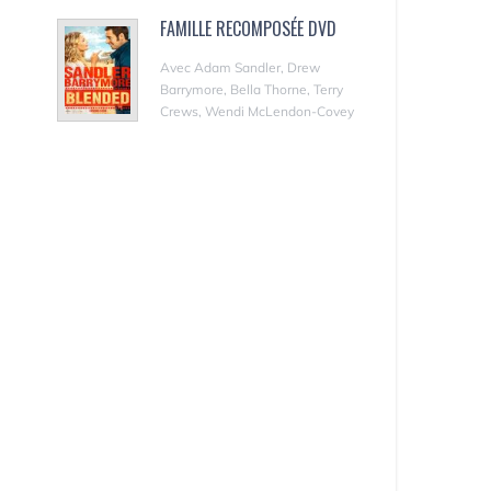
FAMILLE RECOMPOSÉE DVD
Avec Adam Sandler, Drew
Barrymore, Bella Thorne, Terry
Crews, Wendi McLendon-Covey