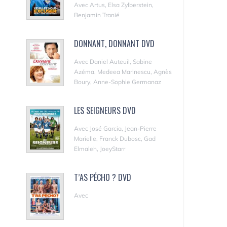
Avec Artus, Elsa Zylberstein,
Benjamin Tranié
DONNANT, DONNANT DVD
Avec Daniel Auteuil, Sabine
Azéma, Medeea Marinescu, Agnès
Boury, Anne-Sophie Germanaz
LES SEIGNEURS DVD
Avec José Garcia, Jean-Pierre
Marielle, Franck Dubosc, Gad
Elmaleh, JoeyStarr
T’AS PÉCHO ? DVD
Avec