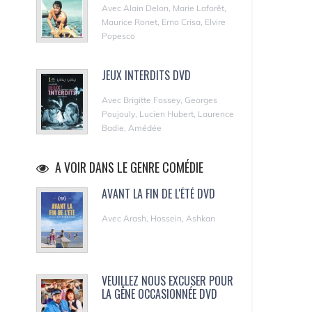
Avec Alain Delon, Marie Laforêt,
Maurice Ronet, Erno Crisa, Elvire
Popesco
JEUX INTERDITS DVD
Avec Brigitte Fossey, Georges
Poujouly, Lucien Hubert, Laurence
Badie, Amédée
A VOIR DANS LE GENRE COMÉDIE
AVANT LA FIN DE L'ÉTÉ DVD
Avec Arash, Hossein, Ashkan
VEUILLEZ NOUS EXCUSER POUR
LA GÊNE OCCASIONNÉE DVD