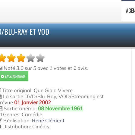
AGE
D/BLU-RAY ET VOD
Noté
3.0
sur
5
avec
1
votes et
1
avis.
EN STREAMING
Titre original: Que Gioia Vivere
La sortie DVD/Blu-Ray, VOD/Streaming est
révue
01 Janvier 2002
Sortie cinéma:
08 Novembre 1961
Genres: Comédie
Réalisation:
René Clément
Distribution:
Cinédis