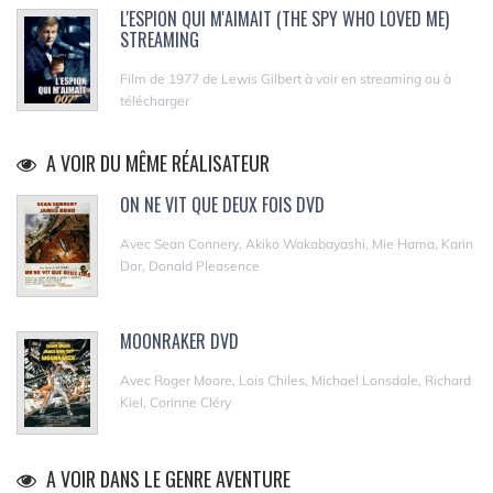
L'ESPION QUI M'AIMAIT (THE SPY WHO LOVED ME)
STREAMING
Film de 1977 de Lewis Gilbert à voir en streaming ou à
télécharger
A VOIR DU MÊME RÉALISATEUR
ON NE VIT QUE DEUX FOIS DVD
Avec Sean Connery, Akiko Wakabayashi, Mie Hama, Karin
Dor, Donald Pleasence
MOONRAKER DVD
Avec Roger Moore, Lois Chiles, Michael Lonsdale, Richard
Kiel, Corinne Cléry
A VOIR DANS LE GENRE AVENTURE