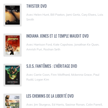
TWISTER DVD
Avec Helen Hunt, Bill Paxton, Jami Gertz, Cary Elwes, Lois
Smith
INDIANA JONES ET LE TEMPLE MAUDIT DVD
Avec Harrison Ford, Kate Capshaw, Jonathan Ke Quan,
Amrish Puri, Roshan Seth
S.O.S. FANTÔMES : L'HÉRITAGE DVD
Avec Carrie Coon, Finn Wolfhard, Mckenna Grace, Paul
Rudd, Logan Kim
LES CHEMINS DE LA LIBERTÉ DVD
Avec Jim Sturgess, Ed Harris, Saoirse Ronan, Colin Farrell,