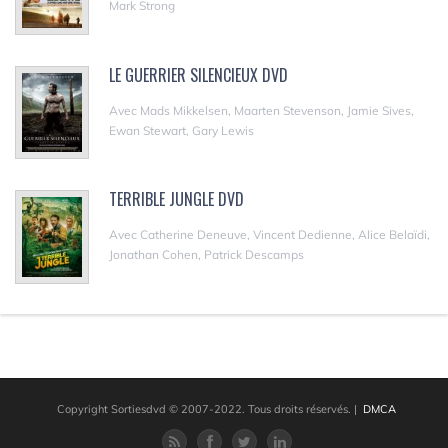
Mark Strong
LE GUERRIER SILENCIEUX DVD
Avec Mads Mikkelsen, Maarten Stevenson, Jamie Sives,
Ewan Stewart, Gary Lewis
TERRIBLE JUNGLE DVD
Avec Catherine Deneuve, Vincent Dedienne, Alice Belaïdi,
Jonathan Cohen, Patrick Descamps
Copyright Sortiesdvd © 2007-2022. Tous droits réservés.
|
DMCA