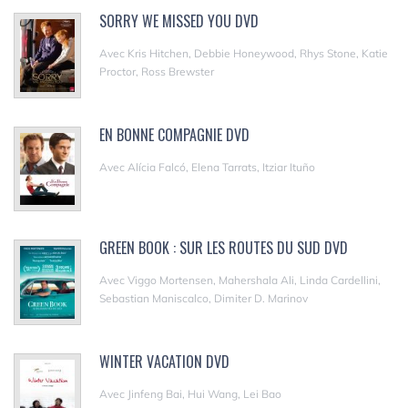
SORRY WE MISSED YOU DVD
Avec Kris Hitchen, Debbie Honeywood, Rhys Stone, Katie
Proctor, Ross Brewster
EN BONNE COMPAGNIE DVD
Avec Alícia Falcó, Elena Tarrats, Itziar Ituño
GREEN BOOK : SUR LES ROUTES DU SUD DVD
Avec Viggo Mortensen, Mahershala Ali, Linda Cardellini,
Sebastian Maniscalco, Dimiter D. Marinov
WINTER VACATION DVD
Avec Jinfeng Bai, Hui Wang, Lei Bao