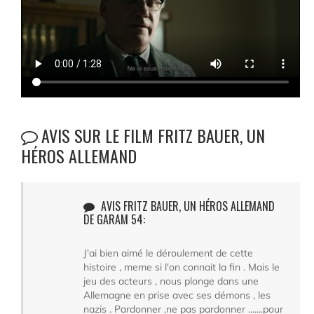
AVIS SUR LE FILM FRITZ BAUER, UN
HÉROS ALLEMAND
AVIS FRITZ BAUER, UN HÉROS ALLEMAND
DE GARAM 54:
J'ai bien aimé le déroulement de cette
histoire , meme si l'on connait la fin . Mais le
jeu des acteurs , nous plonge dans une
Allemagne en prise avec ses démons , les
nazis . Pardonner ,ne pas pardonner .......pour