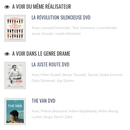
A VOIR DU MÊME RÉALISATEUR
LA RÉVOLUTION SILENCIEUSE DVD
Avec Leonard Scheicher, Tom Gramenz, Lena Klenke,
Jonas Dassler, Isaiah Michalski
A VOIR DANS LE GENRE DRAME
LA JUSTE ROUTE DVD
Avec Péter Rudolf, Bence Tasnádi, Tamás Szabó Kimmel,
Dóra Sztarenki, Ági Szirtes
THE VAN DVD
Avec Phénix Brossard, Arben Bajraktaraj, Afrim Mucaj,
Luzlim Zeqja, Romir Zalla