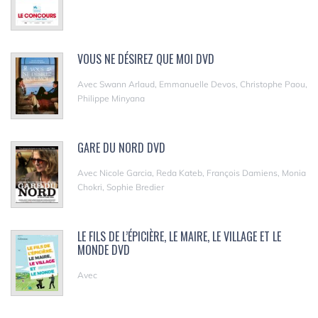
VOUS NE DÉSIREZ QUE MOI DVD
Avec Swann Arlaud, Emmanuelle Devos, Christophe Paou,
Philippe Minyana
GARE DU NORD DVD
Avec Nicole Garcia, Reda Kateb, François Damiens, Monia
Chokri, Sophie Bredier
LE FILS DE L’ÉPICIÈRE, LE MAIRE, LE VILLAGE ET LE
MONDE DVD
Avec