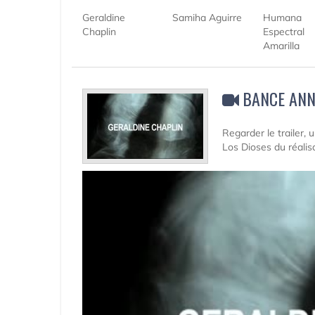
Geraldine
Samiha Aguirre
Humana
Chaplin
Espectral
Amarilla
BANCE ANN
Regarder le trailer,
Los Dioses du réali