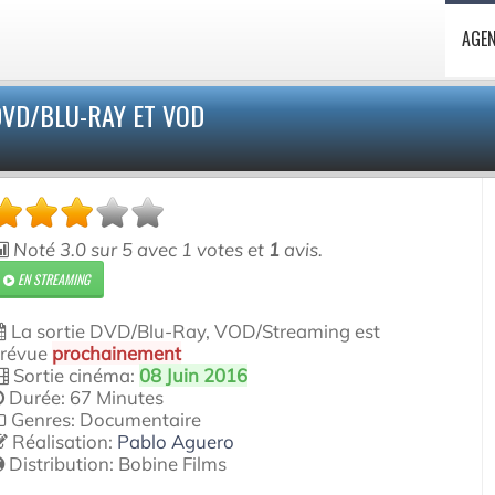
AGE
DVD/BLU-RAY ET VOD
Noté
3.0
sur
5
avec
1
votes et
1
avis.
EN STREAMING
La sortie DVD/Blu-Ray, VOD/Streaming est
révue
prochainement
Sortie cinéma:
08 Juin 2016
Durée: 67 Minutes
Genres: Documentaire
Réalisation:
Pablo Aguero
Distribution:
Bobine Films