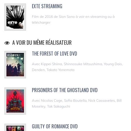
EXTE STREAMING
Film de 2016 de Sion Sono à voir en streaming ou à
télécharger
A VOIR DU MÊME RÉALISATEUR
THE FOREST OF LOVE DVD
Avec Kippei Shiina, Shinnosuke Mitsushima, Young Dais,
Denden, Takato Yonemoto
PRISONERS OF THE GHOSTLAND DVD
Avec Nicolas Cage, Sofia Boutella, Nick Cassavetes, Bill
Moseley, Tak Sakaguchi
GUILTY OF ROMANCE DVD