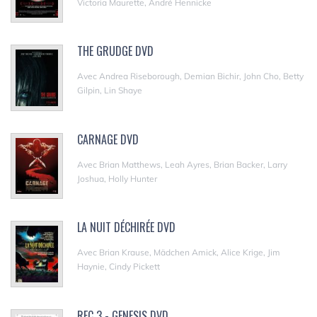
Victoria Maurette, André Hennicke
THE GRUDGE DVD
Avec Andrea Riseborough, Demian Bichir, John Cho, Betty
Gilpin, Lin Shaye
CARNAGE DVD
Avec Brian Matthews, Leah Ayres, Brian Backer, Larry
Joshua, Holly Hunter
LA NUIT DÉCHIRÉE DVD
Avec Brian Krause, Mädchen Amick, Alice Krige, Jim
Haynie, Cindy Pickett
REC 3 - GENESIS DVD