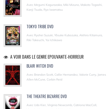
Avec Megumi Kagurazaka, Miki Mizuno, Makoto Togashi,
Kanji Tsuda, Ryo Iwamatsu
TOKYO TRIBE DVD
Avec Ryohei Suzuki, Yôsuke Kubozuka, Akihiro Kitamura,
Riki Takeuchi, Yui Ichikawa
A VOIR DANS LE GENRE EPOUVANTE-HORREUR
BLAIR WITCH DVD
Avec Brandon Scott, Callie Hernandez, Valorie Curry, James
Allen McCune, Corbin Reid
THE THEATRE BIZARRE DVD
Avec Udo Kier, Virginia Newcomb, Catriona MacColl,