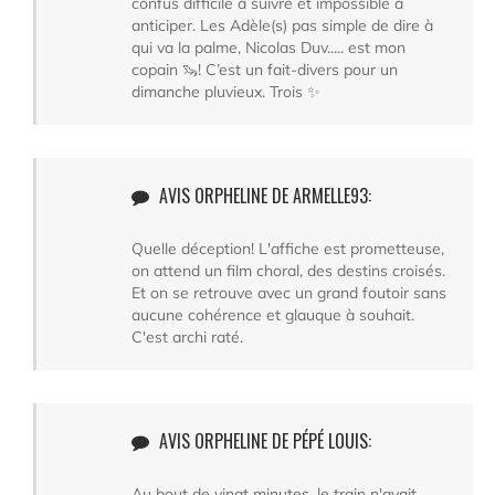
confus difficile à suivre et impossible à
anticiper. Les Adèle(s) pas simple de dire à
qui va la palme, Nicolas Duv..... est mon
copain 🦦! C’est un fait-divers pour un
dimanche pluvieux. Trois ✨
AVIS ORPHELINE DE ARMELLE93:
Quelle déception! L'affiche est prometteuse,
on attend un film choral, des destins croisés.
Et on se retrouve avec un grand foutoir sans
aucune cohérence et glauque à souhait.
C'est archi raté.
AVIS ORPHELINE DE PÉPÉ LOUIS:
Au bout de vingt minutes, le train n'avait