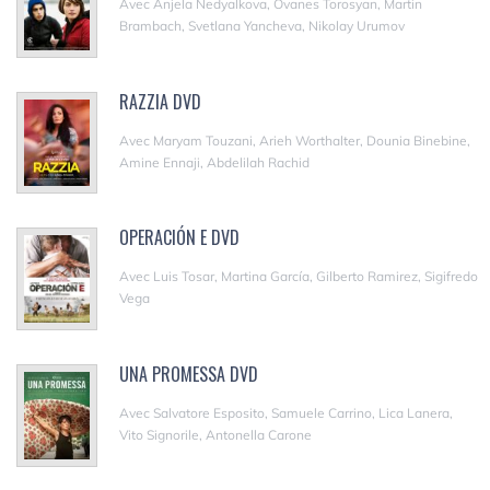
Avec Anjela Nedyalkova, Ovanes Torosyan, Martin
Brambach, Svetlana Yancheva, Nikolay Urumov
RAZZIA DVD
Avec Maryam Touzani, Arieh Worthalter, Dounia Binebine,
Amine Ennaji, Abdelilah Rachid
OPERACIÓN E DVD
Avec Luis Tosar, Martina García, Gilberto Ramirez, Sigifredo
Vega
UNA PROMESSA DVD
Avec Salvatore Esposito, Samuele Carrino, Lica Lanera,
Vito Signorile, Antonella Carone