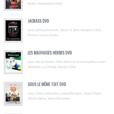
Bodin, Abderahim Khalil
JACKASS DVD
Avec Johnny Knoxville, Steve-O, Bam Margera, Chris
Pontius, Jason Acuña
LES MAUVAISES HERBES DVD
Avec Alexis Martin, Gilles Renaud, Emmanuelle Lussier-
Martinez, Luc Picard, Myriam Côté
SOUS LE MÊME TOIT DVD
Avec Gilles Lellouche, Louise Bourgoin, Manu Payet,
Marilou Berry, Julien Boisselier