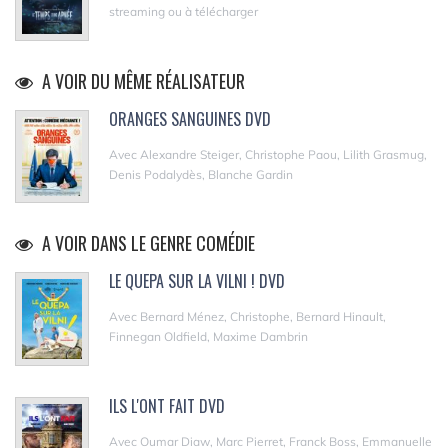
streaming ou à télécharger
A VOIR DU MÊME RÉALISATEUR
ORANGES SANGUINES DVD
Avec Alexandre Steiger, Christophe Paou, Lilith Grasmug,
Denis Podalydès, Blanche Gardin
A VOIR DANS LE GENRE COMÉDIE
LE QUEPA SUR LA VILNI ! DVD
Avec Bernard Ménez, Christophe, Bernard Hinault,
Finnegan Oldfield, Maxime Dambrin
ILS L'ONT FAIT DVD
Avec Oumar Diaw, Marc Pierret, Franck Boss, Emmanuelle