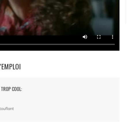
L'EMPLOI
E TROP COOL:
touflant