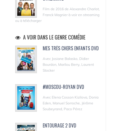
Film de 2016 de Alexandre Charlot,
Franck Magnier à voir en streaming
ou à télécharger
A VOIR DANS LE GENRE COMÉDIE
MES TRÈS CHERS ENFANTS DVD
Avec Josiane Balasko, Didier
Bourdon, Marilou Berry, Laurent
Stocker
#MOSCOU-ROYAN DVD
Avec Elena Cosson Kizilova, Donia
Eden, Manuel Sorroche, Jérôme
Soubeyrand, Paco Pérez
ENTOURAGE 2 DVD