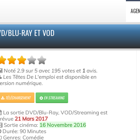
AGE
DVD/BLU-RAY ET VOD
Noté
2.9
sur
5
avec
195
votes et
1
avis.
Les Têtes De L'emploi est disponible en
ersion numérique.
TÉLÉCHARGEMENT
EN STREAMING
La sortie DVD/Blu-Ray, VOD/Streaming est
révue
21 Mars 2017
Sortie cinéma:
16 Novembre 2016
Durée: 90 Minutes
Genres: Comédie