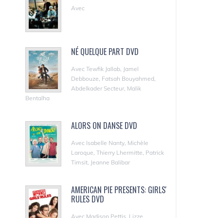
Avec
NÉ QUELQUE PART DVD
Avec Tewfik Jallab, Jamel
Debbouze, Fatsah Bouyahmed,
Abdelkader Secteur, Malik
Bentalha
ALORS ON DANSE DVD
Avec Isabelle Nanty, Michèle
Laroque, Thierry Lhermitte, Patrick
Timsit, Jeanne Balibar
AMERICAN PIE PRESENTS: GIRLS'
RULES DVD
Avec Madison Pettis, Lizze