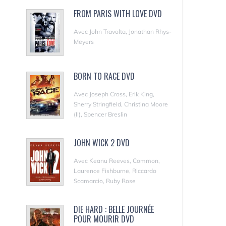
FROM PARIS WITH LOVE DVD
Avec John Travolta, Jonathan Rhys-
Meyers
BORN TO RACE DVD
Avec Joseph Cross, Erik King,
Sherry Stringfield, Christina Moore
(II), Spencer Breslin
JOHN WICK 2 DVD
Avec Keanu Reeves, Common,
Laurence Fishburne, Riccardo
Scamarcio, Ruby Rose
DIE HARD : BELLE JOURNÉE
POUR MOURIR DVD