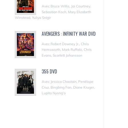
Avec Bruce Willis, Jai Courtney,
Sebastian Koch, Mary Elizabeth
Winstead, Yuliya Snigir
AVENGERS : INFINITY WAR DVD
Avec Robert Downey Jr., Chris
Hemsworth, Mark Ruffalo, Chris
Evans, Scarlett Johansson
355 DVD
Avec Jessica Chastain, Penélope
Cruz, Bingbing Fan, Diane Kruger,
Lupita Nyong'o