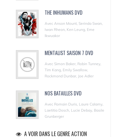
THE INHUMANS DVD
Avec Anson Mount, Serinda Swan,
Iwan Rheon, Ken Leung, Eme
Ikwuakor
MENTALIST SAISON 7 DVD
Avec Simon Baker, Robin Tunney,
Tim Kang, Emily Swallow,
Rockmond Dunbar, Joe Adler
NOS BATAILLES DVD
Avec Romain Duris, Laure Calamy,
Laetitia Dosch, Lucie Debay, Basile
Grunberger
A VOIR DANS LE GENRE ACTION