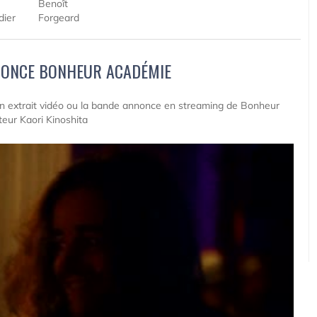
Benoît
dier
Forgeard
NONCE BONHEUR ACADÉMIE
 un extrait vidéo ou la bande annonce en streaming de Bonheur
eur Kaori Kinoshita