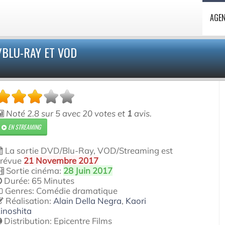
AGE
BLU-RAY ET VOD
Noté
2.8
sur
5
avec
20
votes et
1
avis.
EN STREAMING
La sortie DVD/Blu-Ray, VOD/Streaming est
révue
21 Novembre 2017
Sortie cinéma:
28 Juin 2017
Durée: 65 Minutes
Genres: Comédie dramatique
Réalisation:
Alain Della Negra
,
Kaori
inoshita
Distribution:
Epicentre Films