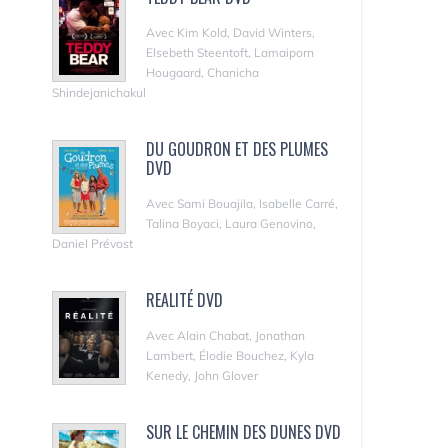
Avec Kim Kold, David Winters,
Elsebeth Steentoft, Lamaiporn
Hougaard, Chanicha
Shindejanichakul
DU GOUDRON ET DES PLUMES
DVD
Avec Sami Bouajila, Isabelle Carré,
Talina Boyaci, Laura Genovino,
Daniel Prévost
REALITÉ DVD
Avec Alain Chabat, Jonathan
Lambert, Élodie Bouchez, Kyla
Kenedy, John Glover
SUR LE CHEMIN DES DUNES DVD