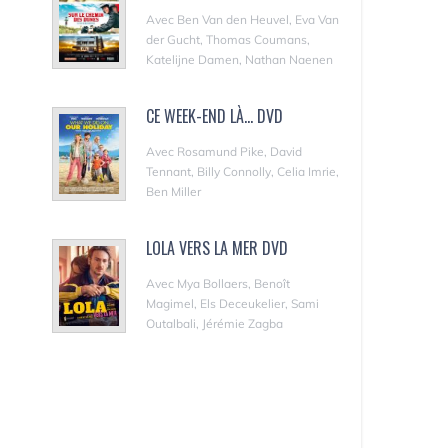
Avec Ben Van den Heuvel, Eva Van
der Gucht, Thomas Coumans,
Katelijne Damen, Nathan Naenen
CE WEEK-END LÀ... DVD
Avec Rosamund Pike, David
Tennant, Billy Connolly, Celia Imrie,
Ben Miller
LOLA VERS LA MER DVD
Avec Mya Bollaers, Benoît
Magimel, Els Deceukelier, Sami
Outalbali, Jérémie Zagba