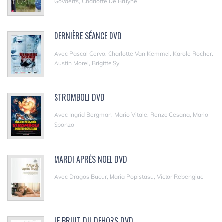
Govaerts, Charlotte De Bruyne
DERNIÈRE SÉANCE DVD
Avec Pascal Cervo, Charlotte Van Kemmel, Karole Rocher,
Austin Morel, Brigitte Sy
STROMBOLI DVD
Avec Ingrid Bergman, Mario Vitale, Renzo Cesana, Mario
Sponzo
MARDI APRÈS NOEL DVD
Avec Dragos Bucur, Maria Popistasu, Victor Rebengiuc
LE BRUIT DU DEHORS DVD