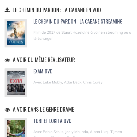
LE CHEMIN DU PARDON : LA CABANE EN VOD
LE CHEMIN DU PARDON : LA CABANE STREAMING
Film de 2017 de Stuart Hazeldine à voir en streaming ou à
télécharger
A VOIR DU MÊME RÉALISATEUR
EXAM DVD
Avec Luke Mably, Adar Beck, Chris Carey
A VOIR DANS LE GENRE DRAME
TORI ET LOKITA DVD
Avec Pablo Schils, Joely Mbundu, Alban Ukaj, Tijmen