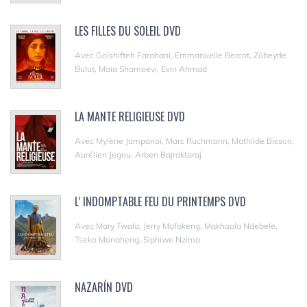
LES FILLES DU SOLEIL DVD
Avec Golshifteh Farahani, Emmanuelle Bercot, Zübeyde
Bulut, Maia Shamoevi, Evin Ahmad
LA MANTE RELIGIEUSE DVD
Avec Mylène Jampanoï, Marc Ruchmann, Mathilde Bisson,
Aurélien Jegou, Arben Bajraktaraj
L’ INDOMPTABLE FEU DU PRINTEMPS DVD
Avec Mary Twala, Jerry Mofokeng, Makhaola Ndebele,
Tseko Monaheng, Siphiwe Nzima
NAZARÍN DVD