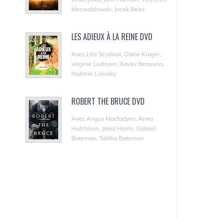
Mecwaldowski, Jacek Beler
LES ADIEUX À LA REINE DVD
Avec Léa Seydoux, Diane Kruger,
Virginie Ledoyen, Xavier Beauvois,
Noémie Lvovsky
ROBERT THE BRUCE DVD
Avec Angus Macfadyen, Anna
Hutchison, Jared Harris, Gabriel
Bateman, Talitha Bateman