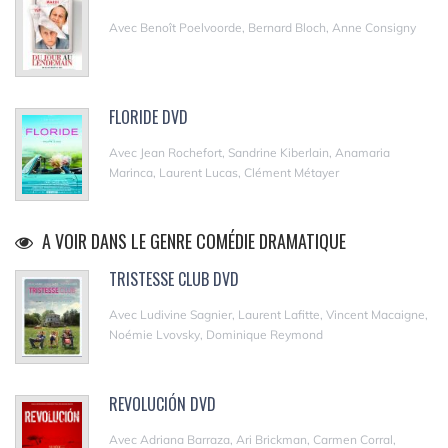
Avec Benoît Poelvoorde, Bernard Bloch, Anne Consigny
FLORIDE DVD
Avec Jean Rochefort, Sandrine Kiberlain, Anamaria
Marinca, Laurent Lucas, Clément Métayer
A VOIR DANS LE GENRE COMÉDIE DRAMATIQUE
TRISTESSE CLUB DVD
Avec Ludivine Sagnier, Laurent Lafitte, Vincent Macaigne,
Noémie Lvovsky, Dominique Reymond
REVOLUCIÓN DVD
Avec Adriana Barraza, Ari Brickman, Carmen Corral,