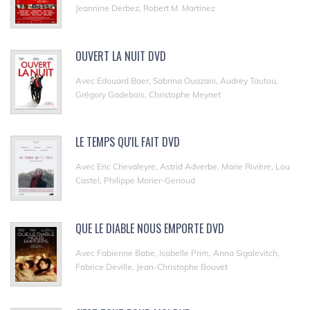
Jeannine Derbez, Robert M. Martinez
OUVERT LA NUIT DVD
Avec Edouard Baer, Sabrina Ouazani, Audrey Tautou,
Grégory Gadebois, Christophe Meynet
LE TEMPS QU'IL FAIT DVD
Avec Eric Chevaleyre, Astrid Adverbe, Marie Rivière, Lou
Castel, Philippe Morier-Genoud
QUE LE DIABLE NOUS EMPORTE DVD
Avec Fabienne Babe, Isabelle Prim, Anna Sigalevitch,
Fabrice Deville, Jean-Christophe Bouvet