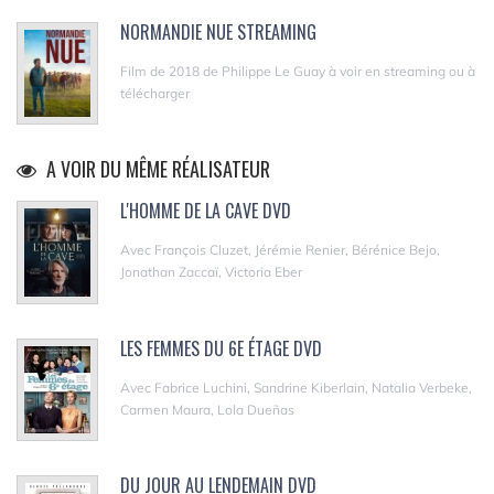
NORMANDIE NUE STREAMING
Film de 2018 de Philippe Le Guay à voir en streaming ou à
télécharger
A VOIR DU MÊME RÉALISATEUR
L'HOMME DE LA CAVE DVD
Avec François Cluzet, Jérémie Renier, Bérénice Bejo,
Jonathan Zaccaï, Victoria Eber
LES FEMMES DU 6E ÉTAGE DVD
Avec Fabrice Luchini, Sandrine Kiberlain, Natalia Verbeke,
Carmen Maura, Lola Dueñas
DU JOUR AU LENDEMAIN DVD