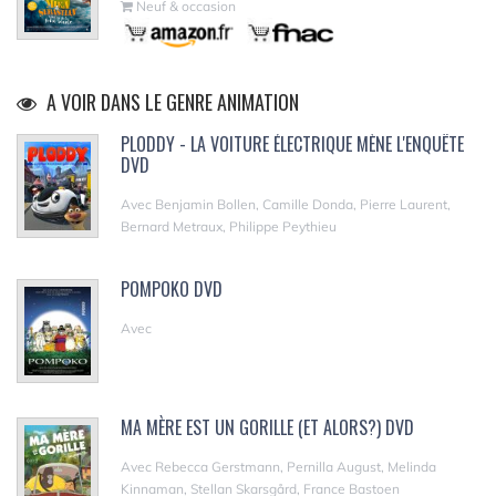
Neuf & occasion
A VOIR DANS LE GENRE ANIMATION
PLODDY - LA VOITURE ÉLECTRIQUE MÈNE L'ENQUÊTE
DVD
Avec Benjamin Bollen, Camille Donda, Pierre Laurent,
Bernard Metraux, Philippe Peythieu
POMPOKO DVD
Avec
MA MÈRE EST UN GORILLE (ET ALORS?) DVD
Avec Rebecca Gerstmann, Pernilla August, Melinda
Kinnaman, Stellan Skarsgård, France Bastoen