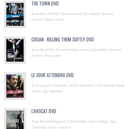
THE TOWN DVD
Avec Ben Affleck, Rebecca Hall, Jon Hamm, Jeremy
Renner, Blake Lively
COGAN : KILLING THEM SOFTLY DVD
Avec Brad Pitt, Scoot McNairy, James Gandolfini, Richard
Jenkins, Ray Liotta
LE JOUR ATTENDRA DVD
Avec Jacques Gamblin, Olivier Marchal, Carlo Brandt, Reda
Kateb, Igor Skreblin
L'AVOCAT DVD
Avec Benoît Magimel, Gilbert Melki, Aïssa Maïga, Eric
Caravaca, Samir Guesmi