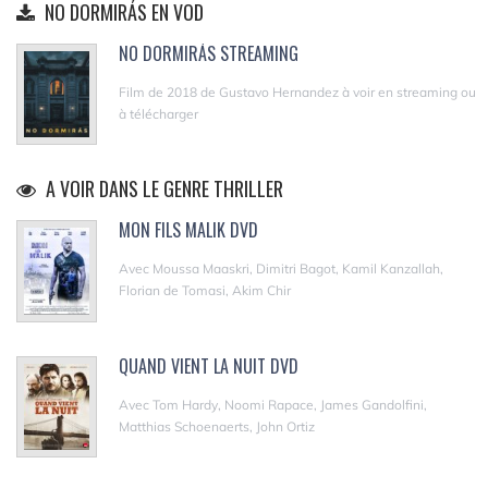
NO DORMIRÁS EN VOD
NO DORMIRÁS STREAMING
Film de 2018 de Gustavo Hernandez à voir en streaming ou
à télécharger
A VOIR DANS LE GENRE THRILLER
MON FILS MALIK DVD
Avec Moussa Maaskri, Dimitri Bagot, Kamil Kanzallah,
Florian de Tomasi, Akim Chir
QUAND VIENT LA NUIT DVD
Avec Tom Hardy, Noomi Rapace, James Gandolfini,
Matthias Schoenaerts, John Ortiz