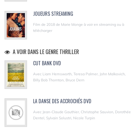
JOUEURS STREAMING
Film de 2018 de Marie Monge à voir en streaming ou à
télécharger
A VOIR DANS LE GENRE THRILLER
CUT BANK DVD
Avec Liam Hemsworth, Teresa Palmer, John Malkovich,
Billy Bob Thornton, Bruce Dern
LA DANSE DES ACCROCHÉS DVD
Avec Jean-Claude Gauthier, Christophe Sauvion, Dorothée
Dentel, Sylvain Solustri, Nicole Turpin