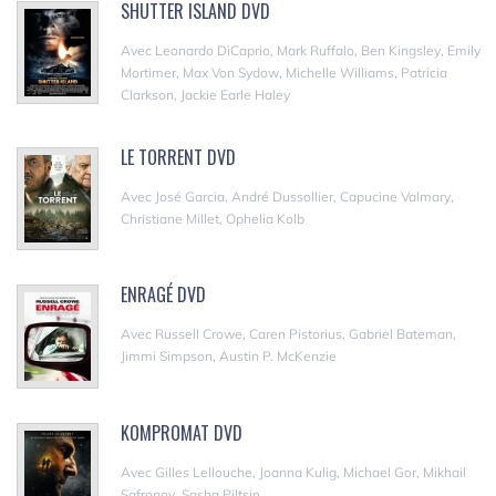
SHUTTER ISLAND DVD
Avec Leonardo DiCaprio, Mark Ruffalo, Ben Kingsley, Emily
Mortimer, Max Von Sydow, Michelle Williams, Patricia
Clarkson, Jackie Earle Haley
LE TORRENT DVD
Avec José Garcia, André Dussollier, Capucine Valmary,
Christiane Millet, Ophelia Kolb
ENRAGÉ DVD
Avec Russell Crowe, Caren Pistorius, Gabriel Bateman,
Jimmi Simpson, Austin P. McKenzie
KOMPROMAT DVD
Avec Gilles Lellouche, Joanna Kulig, Michael Gor, Mikhail
Safronov, Sasha Piltsin