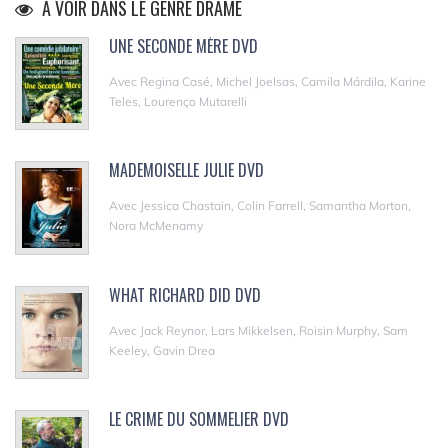
A VOIR DANS LE GENRE DRAME
UNE SECONDE MÈRE DVD
Avec Regina Casé, Michel Joelsas, Camila Márdila, Karine
Teles, Lourenço Mutarelli
MADEMOISELLE JULIE DVD
Avec Jessica Chastain, Colin Farrell, Samantha Morton,
Nora McMenamy
WHAT RICHARD DID DVD
Avec Jack Reynor, Lars Mikkelsen, Roisin Murphy, Sam
Keeley, Gavin Drea
LE CRIME DU SOMMELIER DVD