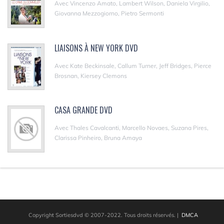
Avec Vincenzo Amato, Lambert Wilson, Daniela Virgilio,
Giovanna Mezzogiorno, Pietro Sermonti
LIAISONS À NEW YORK DVD
Avec Kate Beckinsale, Callum Turner, Jeff Bridges, Pierce
Brosnan, Kiersey Clemons
CASA GRANDE DVD
Avec Thales Cavalcanti, Marcello Novaes, Suzana Pires,
Clarissa Pinheiro, Bruna Amaya
Copyright Sortiesdvd © 2007-2022. Tous droits réservés.
|
DMCA