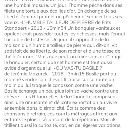
une humble masure. Un jour, l’homme pêche dans ses
filets une tortue aux écailles d’or. En échange de sa
liberté, l’animal promet au pêcheur d’exaucer tous ses
voeux. -L’HUMBLE TAILLEUR DE PIERRE de Frits
Standaert - 2018 - 16min54 Un banquier vaniteux et
opulent croit posséder toutes les richesses, mais l’ennui
l’accable de tristesse. Un jour, il s’approche de la
maison d’un humble tailleur de pierre qui, dit-on, vit
satisfait de sa liberté, de son rocher et d’une tasse de
thé à l’aurore. “Mais que peut-on faire sans or ?”, rugit
le banquier, certain que cet homme est tout aussi
avide d’argent que lui. -OÙ VAS-TU BASILE ?
de Jérémie Mazurek - 2018 - 3min15 Basile part au
marché vendre son cheval. Il croise sur sa route un
malin qui lui troque le canasson contre une vache.
Basile échange un peu plus loin sa vache contre une
chèvre… Les Ritournelles de la Chouette composent
ainsi une amusante et délicate exhortation au vivre
ensemble dans la simplicité. Écrits comme des
chansons à refrain, ces courts métrages offrent aux
enfants le plaisir sécurisant de la répétition. Mais ils
titillent aussi la curiosité, car, en de légères variations,