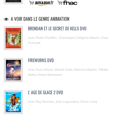
A VOIR DANS LE GENRE ANIMATION
BRENDAN ET LE SECRET DE KELLS DVD
Avec Robin Trouffier , Dominique Collignon Maurin, Clara
Poincaré
FIREWORKS DVD
Avec Suzu Hirose, Masaki Suda, Mamoru Miyano, Takako
Matsu, Kana Hanazawa
L' AGE DE GLACE 2 DVD
Avec Ray Romano, John Leguizamo, Denis Leary