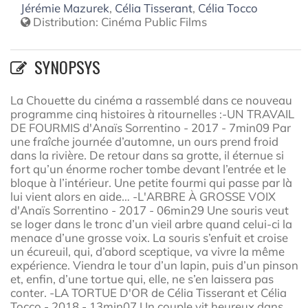
Jérémie Mazurek
,
Célia Tisserant
,
Célia Tocco
Distribution:
Cinéma Public Films
SYNOPSYS
La Chouette du cinéma a rassemblé dans ce nouveau
programme cinq histoires à ritournelles :-UN TRAVAIL
DE FOURMIS d'Anaïs Sorrentino - 2017 - 7min09 Par
une fraîche journée d’automne, un ours prend froid
dans la rivière. De retour dans sa grotte, il éternue si
fort qu’un énorme rocher tombe devant l’entrée et le
bloque à l’intérieur. Une petite fourmi qui passe par là
lui vient alors en aide… -L'ARBRE À GROSSE VOIX
d'Anaïs Sorrentino - 2017 - 06min29 Une souris veut
se loger dans le tronc d’un vieil arbre quand celui-ci la
menace d’une grosse voix. La souris s’enfuit et croise
un écureuil, qui, d’abord sceptique, va vivre la même
expérience. Viendra le tour d’un lapin, puis d’un pinson
et, enfin, d’une tortue qui, elle, ne s’en laissera pas
conter. -LA TORTUE D'OR de Célia Tisserant et Célia
Tocco - 2018 - 13min07 Un couple vit heureux dans