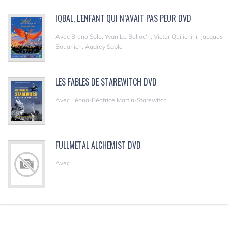
IQBAL, L'ENFANT QUI N’AVAIT PAS PEUR DVD
Avec Bruno Solo, Yvan Le Bolloc'h, Victor Quilichini, Jacques
Bouanich, Audrey Sable
LES FABLES DE STAREWITCH DVD
Avec Léona-Béatrice Martin-Starewitch
FULLMETAL ALCHEMIST DVD
Avec