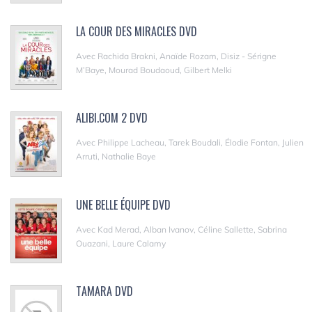
LA COUR DES MIRACLES DVD
Avec Rachida Brakni, Anaïde Rozam, Disiz - Sérigne
M’Baye, Mourad Boudaoud, Gilbert Melki
ALIBI.COM 2 DVD
Avec Philippe Lacheau, Tarek Boudali, Élodie Fontan, Julien
Arruti, Nathalie Baye
UNE BELLE ÉQUIPE DVD
Avec Kad Merad, Alban Ivanov, Céline Sallette, Sabrina
Ouazani, Laure Calamy
TAMARA DVD