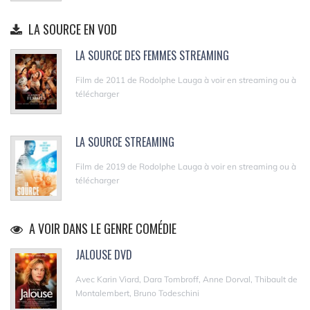
LA SOURCE EN VOD
LA SOURCE DES FEMMES STREAMING
Film de 2011 de Rodolphe Lauga à voir en streaming ou à
télécharger
LA SOURCE STREAMING
Film de 2019 de Rodolphe Lauga à voir en streaming ou à
télécharger
A VOIR DANS LE GENRE COMÉDIE
JALOUSE DVD
Avec Karin Viard, Dara Tombroff, Anne Dorval, Thibault de
Montalembert, Bruno Todeschini