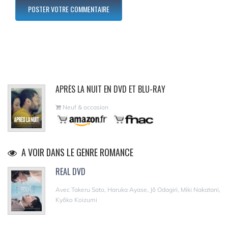
APRÈS LA NUIT EN DVD ET BLU-RAY
Neuf & occasion
A VOIR DANS LE GENRE ROMANCE
REAL DVD
Avec Takeru Sato, Haruka Ayase, Jô Odagiri, Miki Nakatani,
Kyôko Koizumi