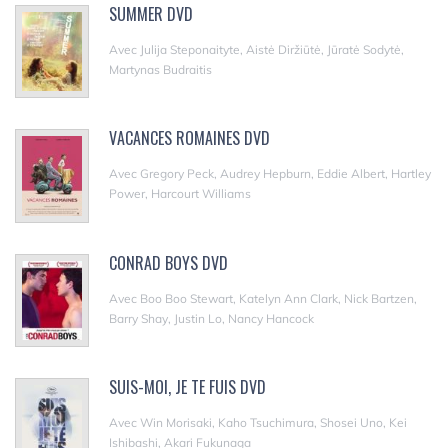
SUMMER DVD
Avec Julija Steponaityte, Aistė Diržiūtė, Jūratė Sodytė,
Martynas Budraitis
VACANCES ROMAINES DVD
Avec Gregory Peck, Audrey Hepburn, Eddie Albert, Hartley
Power, Harcourt Williams
CONRAD BOYS DVD
Avec Boo Boo Stewart, Katelyn Ann Clark, Nick Bartzen,
Barry Shay, Justin Lo, Nancy Hancock
SUIS-MOI, JE TE FUIS DVD
Avec Win Morisaki, Kaho Tsuchimura, Shosei Uno, Kei
Ishibashi, Akari Fukunaga