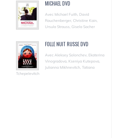
MICHAEL DVD
Avec Michael Fuith, David
Rauchenberger, Christine Kain,
Ursula Strauss, Gisela Sacher
FOLLE NUIT RUSSE DVD
Avec Aleksey Solonchev, Ekaterina
Vinogradova, Kseniya Kutepova,
Julianna Mikhnevitch, Tatiana
Tchepelevitch