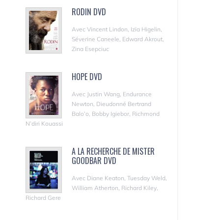
RODIN DVD
Avec Vincent Lindon, Izïa Higelin,
Séverine Caneele, Edward Akrout,
Zina Esepciuc
HOPE DVD
Avec Justin Wang, Endurance
Newton, Dieudonné Bertrand
Balo’o, Bobby Igiebor, Richmond
N’diri Kouassi
A LA RECHERCHE DE MISTER
GOODBAR DVD
Avec Diane Keaton, Tuesday Weld,
William Atherton, Richard Kiley,
Richard Gere