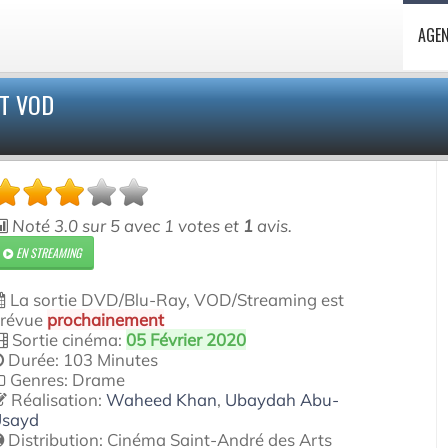
AGE
T VOD
Noté
3.0
sur
5
avec
1
votes et
1
avis.
EN STREAMING
La sortie DVD/Blu-Ray, VOD/Streaming est
révue
prochainement
Sortie cinéma:
05 Février 2020
Durée: 103 Minutes
Genres: Drame
Réalisation:
Waheed Khan
,
Ubaydah Abu-
sayd
Distribution:
Cinéma Saint-André des Arts