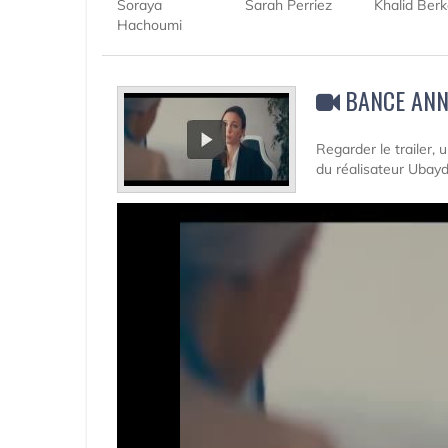
Soraya
Sarah Perriez
Khalid Ber
Hachoumi
BANCE AN
Regarder le trailer,
du réalisateur Uba