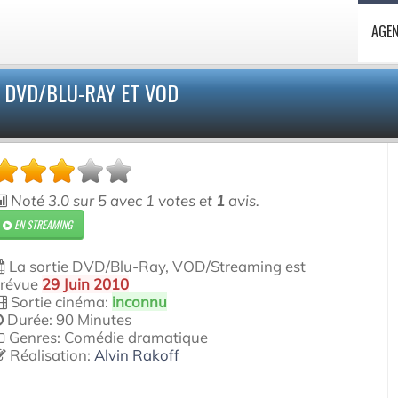
AGE
 DVD/BLU-RAY ET VOD
Noté
3.0
sur
5
avec
1
votes et
1
avis.
EN STREAMING
La sortie DVD/Blu-Ray, VOD/Streaming est
révue
29 Juin 2010
Sortie cinéma:
inconnu
Durée: 90 Minutes
Genres: Comédie dramatique
Réalisation:
Alvin Rakoff