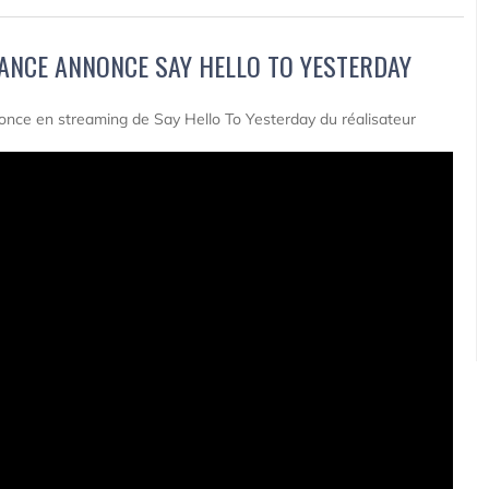
ANCE ANNONCE SAY HELLO TO YESTERDAY
nnonce en streaming de Say Hello To Yesterday du réalisateur