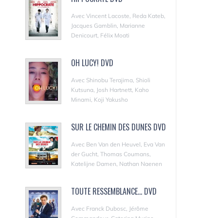
Avec Vincent Lacoste, Reda Kateb,
Jacques Gamblin, Marianne
Denicourt, Félix Moati
OH LUCY! DVD
Avec Shinobu Terajima, Shioli
Kutsuna, Josh Hartnett, Kaho
Minami, Koji Yakusho
SUR LE CHEMIN DES DUNES DVD
Avec Ben Van den Heuvel, Eva Van
der Gucht, Thomas Coumans,
Katelijne Damen, Nathan Naenen
TOUTE RESSEMBLANCE... DVD
Avec Franck Dubosc, Jérôme