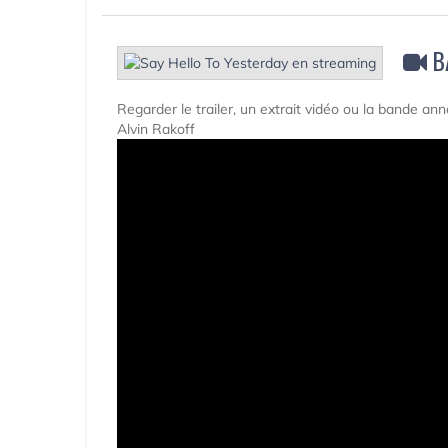
B
Regarder le trailer, un extrait vidéo ou la bande a
Alvin Rakoff