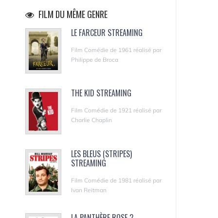
FILM DU MÊME GENRE
LE FARCEUR STREAMING
Film Comédie de 1961 réalisé par
Philippe de Broca
THE KID STREAMING
Film Comédie de 1921 réalisé par
Charlie Chaplin
LES BLEUS (STRIPES)
STREAMING
Film Comédie de 1981 réalisé par
Ivan Reitman
LA PANTHÈRE ROSE 2