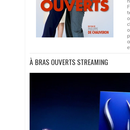
h
F
t
o
c
o
p
a
e
À BRAS OUVERTS STREAMING