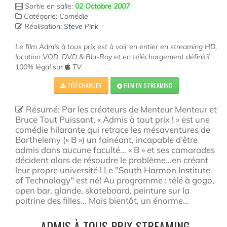
Sortie en salle:
02 Octobre 2007
Catégorie: Comédie
Réalisation:
Steve Pink
Le film Admis à tous prix est à voir en entier en streaming HD,
location VOD, DVD & Blu-Ray et en téléchargement définitif
100% légal sur
TV
TÉLÉCHARGER
FILM EN STREAMING
Résumé: Par les créateurs de Menteur Menteur et
Bruce Tout Puissant, « Admis à tout prix ! » est une
comédie hilarante qui retrace les mésaventures de
Barthelemy (« B ») un fainéant, incapable d’être
admis dans aucune faculté… « B » et ses camarades
décident alors de résoudre le problème…en créant
leur propre université ! Le "South Harmon Institute
of Technology" est né! Au programme : télé à gogo,
open bar, glande, skateboard, peinture sur la
poitrine des filles... Mais bientôt, un énorme...
ADMIS À TOUS PRIX STREAMING