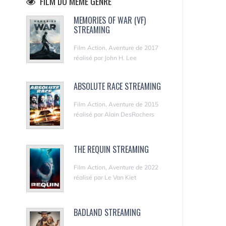
FILM DU MÊME GENRE
MEMORIES OF WAR (VF)
STREAMING
Film Action, Aventure de 2017
réalisé par John H. Lee
ABSOLUTE RACE STREAMING
Film Action, Aventure de 2015
réalisé par Alain DesRochers
THE REQUIN STREAMING
Film Action, Aventure de 2022
réalisé par Le Van Kiet
BADLAND STREAMING