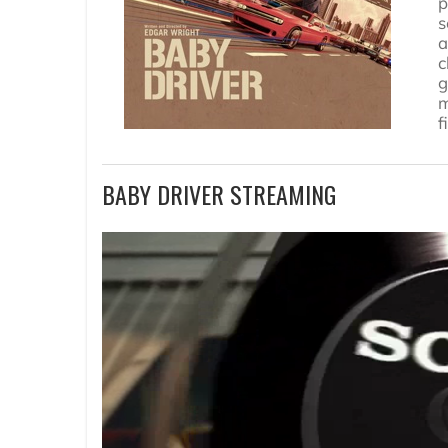
p
s
a
c
g
m
f
BABY DRIVER STREAMING