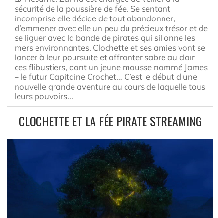
sécurité de la poussière de fée. Se sentant
incomprise elle décide de tout abandonner,
d’emmener avec elle un peu du précieux trésor et de
se liguer avec la bande de pirates qui sillonne les
mers environnantes. Clochette et ses amies vont se
lancer à leur poursuite et affronter sabre au clair
ces flibustiers, dont un jeune mousse nommé James
– le futur Capitaine Crochet… C’est le début d’une
nouvelle grande aventure au cours de laquelle tous
leurs pouvoirs...
CLOCHETTE ET LA FÉE PIRATE STREAMING