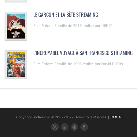
LE GARÇON ET LA BÊTE STREAMING
Film Enfant, Famille de 2016 réalisé par 細田守
L'INCROYABLE VOYAGE À SAN FRANCISCO STREAMING
Film Enfant, Famille de 1996 réalisé par David R. Ellis
Copyright Sorties dvd © 2007-2022. Tous droits réservés.
|
DMCA
|