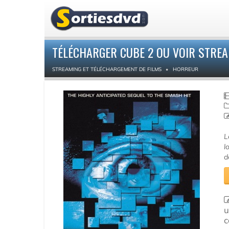
TÉLÉCHARGER CUBE 2 OU VOIR STRE
STREAMING ET TÉLÉCHARGEMENT DE FILMS
HORREUR
L
l
d
u
c