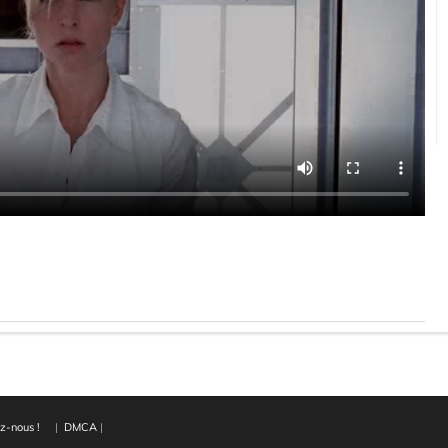
z-nous !
|
DMCA
|