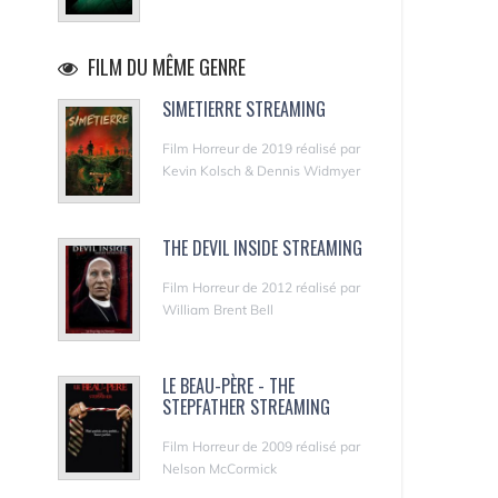
FILM DU MÊME GENRE
SIMETIERRE STREAMING
Film Horreur de 2019 réalisé par
Kevin Kolsch & Dennis Widmyer
THE DEVIL INSIDE STREAMING
Film Horreur de 2012 réalisé par
William Brent Bell
LE BEAU-PÈRE - THE
STEPFATHER STREAMING
Film Horreur de 2009 réalisé par
Nelson McCormick