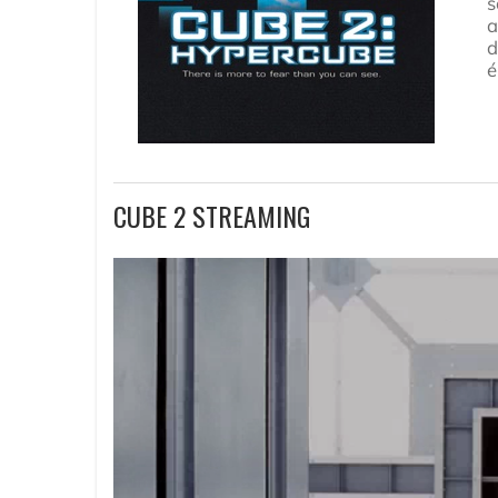
s
a
d
é
CUBE 2 STREAMING