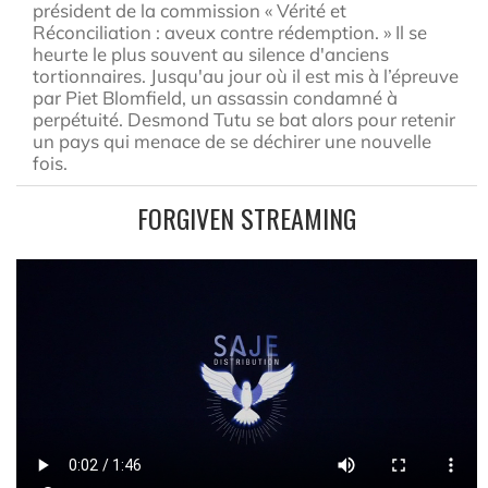
président de la commission « Vérité et
Réconciliation : aveux contre rédemption. » Il se
heurte le plus souvent au silence d'anciens
tortionnaires. Jusqu'au jour où il est mis à l’épreuve
par Piet Blomfield, un assassin condamné à
perpétuité. Desmond Tutu se bat alors pour retenir
un pays qui menace de se déchirer une nouvelle
fois.
FORGIVEN STREAMING