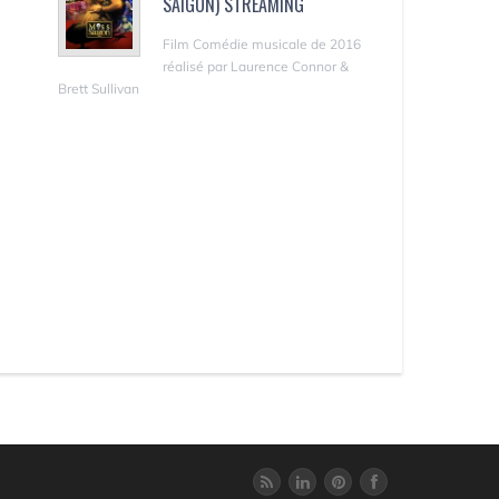
SAIGON) STREAMING
Film Comédie musicale de 2016
réalisé par Laurence Connor &
Brett Sullivan