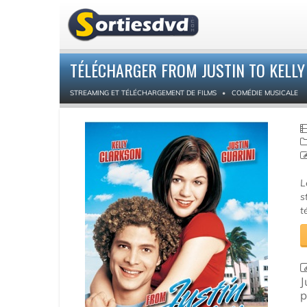
TÉLÉCHARGER FROM JUSTIN TO KELLY
STREAMING ET TÉLÉCHARGEMENT DE FILMS
COMÉDIE MUSICALE
L
s
t
J
p