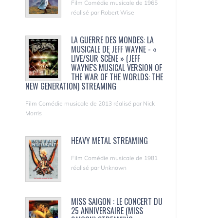
Film Comédie musicale de 1965
réalisé par Robert Wise
LA GUERRE DES MONDES: LA
MUSICALE DE JEFF WAYNE - «
LIVE/SUR SCÈNE » (JEFF
WAYNE'S MUSICAL VERSION OF
THE WAR OF THE WORLDS: THE
NEW GENERATION) STREAMING
Film Comédie musicale de 2013 réalisé par Nick
Morris
HEAVY METAL STREAMING
Film Comédie musicale de 1981
réalisé par Unknown
MISS SAIGON : LE CONCERT DU
25 ANNIVERSAIRE (MISS