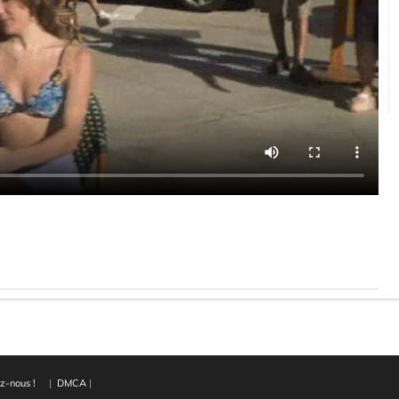
z-nous !
|
DMCA
|