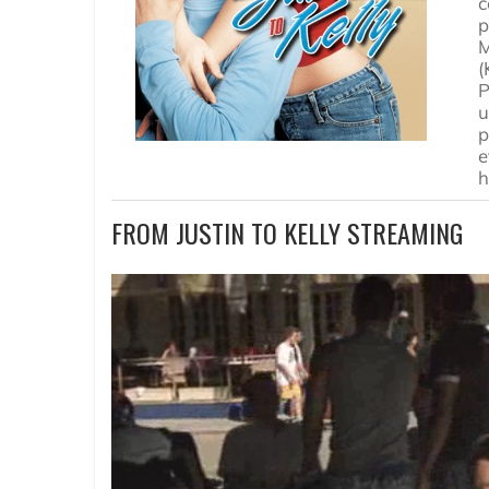
c
p
M
(
P
u
p
e
h
FROM JUSTIN TO KELLY STREAMING