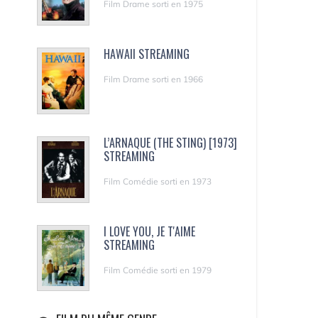
Film Drame sorti en 1975
HAWAII STREAMING
Film Drame sorti en 1966
L’ARNAQUE (THE STING) [1973]
STREAMING
Film Comédie sorti en 1973
I LOVE YOU, JE T'AIME
STREAMING
Film Comédie sorti en 1979