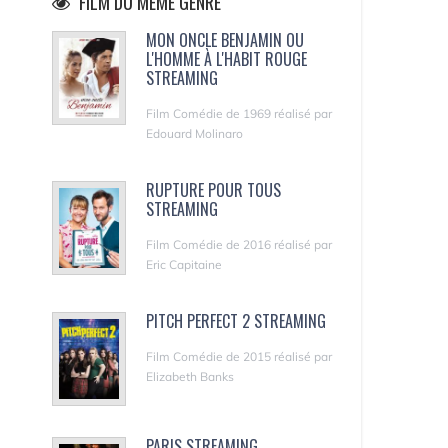
FILM DU MÊME GENRE
MON ONCLE BENJAMIN OU
L'HOMME À L'HABIT ROUGE
STREAMING
Film Comédie de 1969 réalisé par
Edouard Molinaro
RUPTURE POUR TOUS
STREAMING
Film Comédie de 2016 réalisé par
Eric Capitaine
PITCH PERFECT 2 STREAMING
Film Comédie de 2015 réalisé par
Elizabeth Banks
PARIS STREAMING