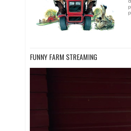
d
p
p
FUNNY FARM STREAMING