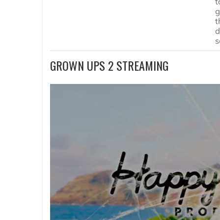
t
g
t
d
s
GROWN UPS 2 STREAMING