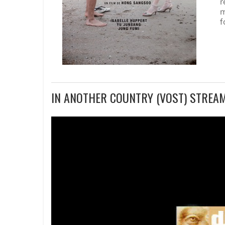
r
m
f
IN ANOTHER COUNTRY (VOST) STREA