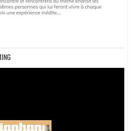
encontre et rencontrera au même endroit les
êmes personnes qui lui feront vivre à chaque
ois une expérience inédite...
MING