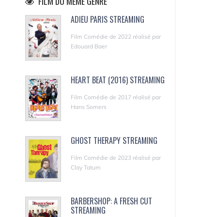
FILM DU MÊME GENRE
ADIEU PARIS STREAMING
Film Comédie de 2022 réalisé par
Edouard Baer
HEART BEAT (2016) STREAMING
Film Comédie de 2017 réalisé par
Hans Somers
GHOST THERAPY STREAMING
Film Comédie de 2023 réalisé par
Clay Tatum
BARBERSHOP: A FRESH CUT
STREAMING