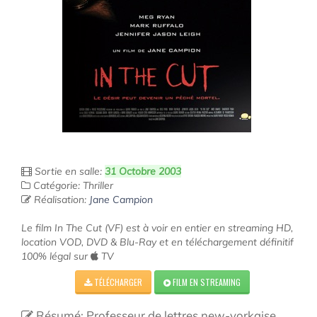
Sortie en salle:
31 Octobre 2003
Catégorie: Thriller
Réalisation:
Jane Campion
Le film In The Cut (VF) est à voir en entier en streaming HD,
location VOD, DVD & Blu-Ray et en téléchargement définitif
100% légal sur
TV
TÉLÉCHARGER
FILM EN STREAMING
Résumé: Professeur de lettres new-yorkaise,