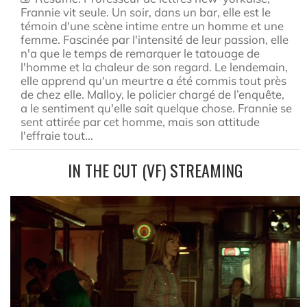
Frannie vit seule. Un soir, dans un bar, elle est le
témoin d'une scène intime entre un homme et une
femme. Fascinée par l'intensité de leur passion, elle
n'a que le temps de remarquer le tatouage de
l'homme et la chaleur de son regard. Le lendemain,
elle apprend qu'un meurtre a été commis tout près
de chez elle. Malloy, le policier chargé de l’enquête,
a le sentiment qu'elle sait quelque chose. Frannie se
sent attirée par cet homme, mais son attitude
l'effraie tout...
IN THE CUT (VF) STREAMING