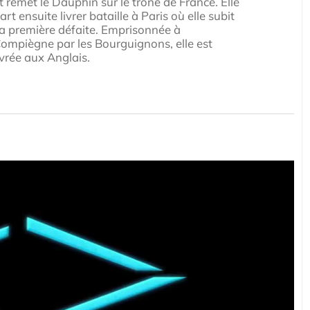
t remet le Dauphin sur le trône de France. Elle
art ensuite livrer bataille à Paris où elle subit
a première défaite. Emprisonnée à
ompiègne par les Bourguignons, elle est
ivrée aux Anglais.