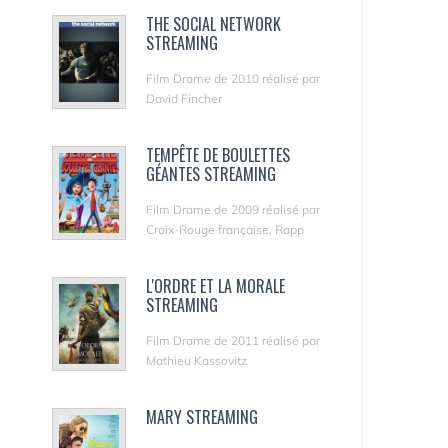
THE SOCIAL NETWORK
STREAMING
Film Drame de 2010 réalisé par
David Fincher
TEMPÊTE DE BOULETTES
GÉANTES STREAMING
Film Drame de 2009 réalisé par
Croix-Rouge française, Rapp
L'ORDRE ET LA MORALE
STREAMING
Film Drame de 2011 réalisé par
Mathieu Kassovitz
MARY STREAMING