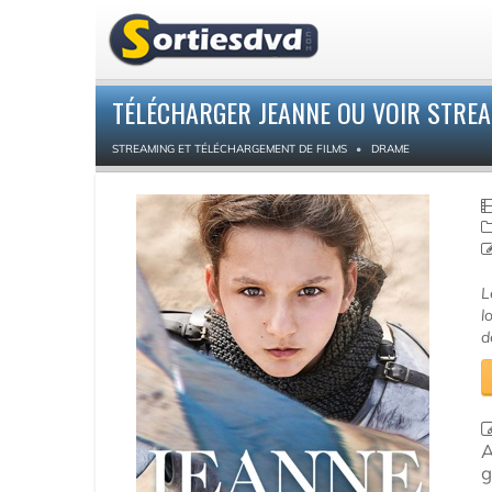
TÉLÉCHARGER JEANNE OU VOIR STRE
STREAMING ET TÉLÉCHARGEMENT DE FILMS
DRAME
L
l
d
A
g