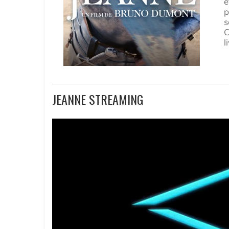
e
p
s
C
l
JEANNE STREAMING