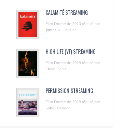
CALAMITÉ STREAMING
Film Drame de 2010 réalisé par
James M. Hausler
HIGH LIFE (VF) STREAMING
Film Drame de 2018 réalisé par
Claire Denis
PERMISSION STREAMING
Film Drame de 2018 réalisé par
Soheil Beiraghi