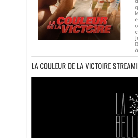
d
q
l
e
o
e
J
B
à
LA COULEUR DE LA VICTOIRE STREAM