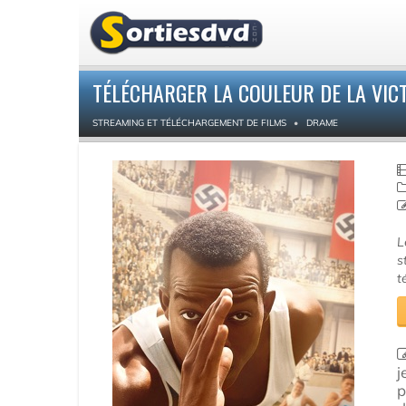
TÉLÉCHARGER LA COULEUR DE LA VIC
STREAMING ET TÉLÉCHARGEMENT DE FILMS
DRAME
L
s
t
j
p