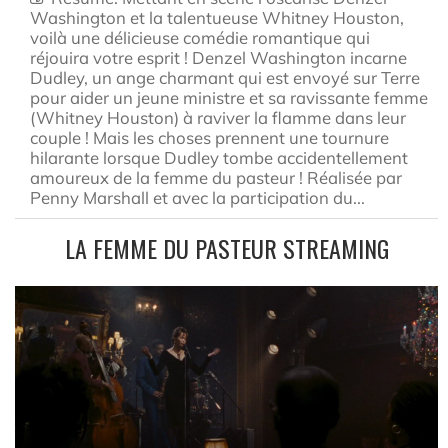
Washington et la talentueuse Whitney Houston,
voilà une délicieuse comédie romantique qui
réjouira votre esprit ! Denzel Washington incarne
Dudley, un ange charmant qui est envoyé sur Terre
pour aider un jeune ministre et sa ravissante femme
(Whitney Houston) à raviver la flamme dans leur
couple ! Mais les choses prennent une tournure
hilarante lorsque Dudley tombe accidentellement
amoureux de la femme du pasteur ! Réalisée par
Penny Marshall et avec la participation du...
LA FEMME DU PASTEUR STREAMING