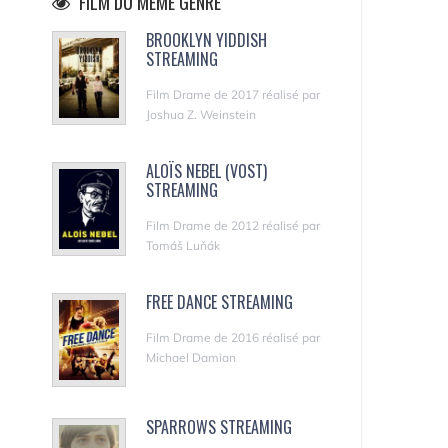
FILM DU MÊME GENRE
BROOKLYN YIDDISH
STREAMING
Film Drame de 2017 réalisé par
Joshua Z. Weinstein
ALOÏS NEBEL (VOST)
STREAMING
Film Drame de 2012 réalisé par
Tomáš Luňák
FREE DANCE STREAMING
Film Drame de 2016 réalisé par
Michael Damian
SPARROWS STREAMING