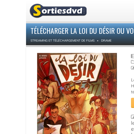
TÉLÉCHARGER LA LOI DU DÉSIR OU V
STREAMING ET TÉLÉCHARGEMENT DE FILMS
DRAME
L
H
t
l
e