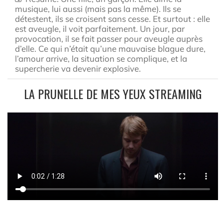
musique, lui aussi (mais pas la même). Ils se
détestent, ils se croisent sans cesse. Et surtout : elle
est aveugle, il voit parfaitement. Un jour, par
provocation, il se fait passer pour aveugle auprès
d’elle. Ce qui n’était qu’une mauvaise blague dure,
l’amour arrive, la situation se complique, et la
supercherie va devenir explosive.
LA PRUNELLE DE MES YEUX STREAMING