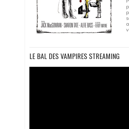
P
p
p
s
a
v
LE BAL DES VAMPIRES STREAMING