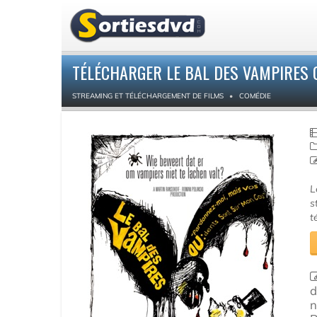
TÉLÉCHARGER LE BAL DES VAMPIRES 
STREAMING ET TÉLÉCHARGEMENT DE FILMS
COMÉDIE
L
s
t
d
n