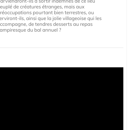
arviendront-ils à sortir indemnes de ce lieu
euplé de créatures étranges, mais aux
réoccupations pourtant bien terrestres, ou
erviront-ils, ainsi que la jolie villageoise qui les
ccompagne, de tendres desserts au repas
ampiresque du bal annuel ?