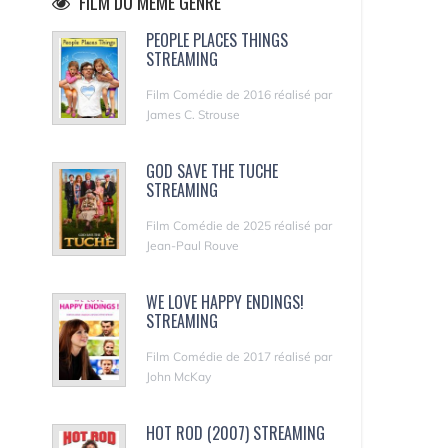
FILM DU MÊME GENRE
PEOPLE PLACES THINGS
STREAMING
Film Comédie de 2016 réalisé par
James C. Strouse
GOD SAVE THE TUCHE
STREAMING
Film Comédie de 2025 réalisé par
Jean-Paul Rouve
WE LOVE HAPPY ENDINGS!
STREAMING
Film Comédie de 2017 réalisé par
John McKay
HOT ROD (2007) STREAMING