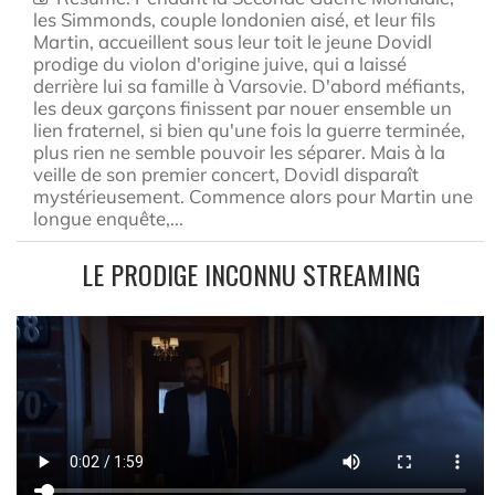
les Simmonds, couple londonien aisé, et leur fils
Martin, accueillent sous leur toit le jeune Dovidl
prodige du violon d'origine juive, qui a laissé
derrière lui sa famille à Varsovie. D'abord méfiants,
les deux garçons finissent par nouer ensemble un
lien fraternel, si bien qu'une fois la guerre terminée,
plus rien ne semble pouvoir les séparer. Mais à la
veille de son premier concert, Dovidl disparaît
mystérieusement. Commence alors pour Martin une
longue enquête,...
LE PRODIGE INCONNU STREAMING