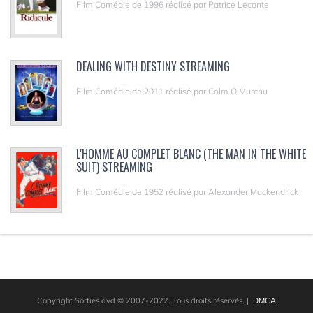
Film Comédie de 1996 réalisé par Patrice Leconte
DEALING WITH DESTINY STREAMING
Film Comédie de 2011 réalisé par Colm O'Murchu
L'HOMME AU COMPLET BLANC (THE MAN IN THE WHITE
SUIT) STREAMING
Film Comédie de 1952 réalisé par Alexander Mackendrick
Copyright Sorties dvd © 2007-2022. Tous droits réservés.
|
DMCA
|