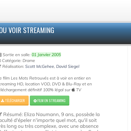
OU VOIR STREAMING
Sortie en salle:
01 Janvier 2005
Catégorie: Drame
Réalisation:
Scott McGehee
,
David Siegel
e film Les Mots Retrouvés est à voir en entier en
treaming HD, location VOD, DVD & Blu-Ray et en
éléchargement définitif 100% légal sur
TV
TÉLÉCHARGER
FILM EN STREAMING
Résumé: Eliza Naumann, 9 ans, possède la
aculté d'épeler n'importe quel mot, qu'il soit
rès long ou très complexe, avec une absence