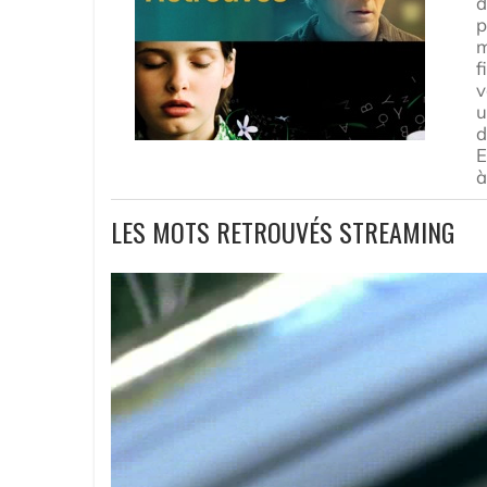
d
p
m
f
v
u
d
E
à
LES MOTS RETROUVÉS STREAMING