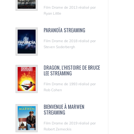
Film Drame de 2013 réalisé par
Ryan Little
PARANOÏA STREAMING
Film Drame de 2018 réalisé par
Steven Soderbergh
DRAGON, L'HISTOIRE DE BRUCE
LEE STREAMING
Film Drame de 1993 réalisé par
Rob Cohen
BIENVENUE À MARWEN
STREAMING
Film Drame de 2019 réalisé par
Robert Zemeckis