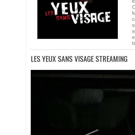
e
C
M
c
s
s
e
t
LES YEUX SANS VISAGE STREAMING