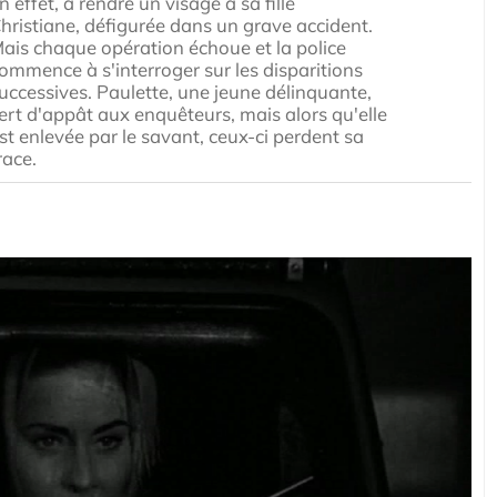
n effet, à rendre un visage à sa fille
hristiane, défigurée dans un grave accident.
ais chaque opération échoue et la police
ommence à s'interroger sur les disparitions
uccessives. Paulette, une jeune délinquante,
ert d'appât aux enquêteurs, mais alors qu'elle
st enlevée par le savant, ceux-ci perdent sa
race.