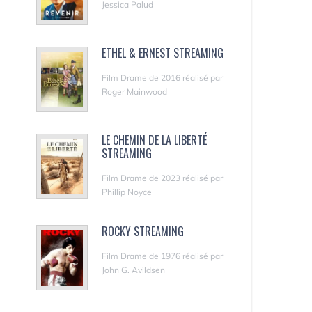
Jessica Palud
ETHEL & ERNEST STREAMING
Film Drame de 2016 réalisé par
Roger Mainwood
LE CHEMIN DE LA LIBERTÉ
STREAMING
Film Drame de 2023 réalisé par
Phillip Noyce
ROCKY STREAMING
Film Drame de 1976 réalisé par
John G. Avildsen