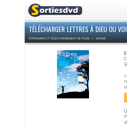
TÉLÉCHARGER LETTRES À DIEU OU VO
STREAMING ET TÉLÉCHARGEMENT DE FILMS
DRAME
L
H
t
P
d