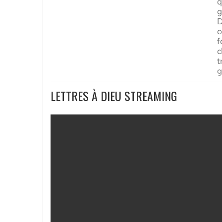
q
g
D
c
f
c
t
g
LETTRES À DIEU STREAMING